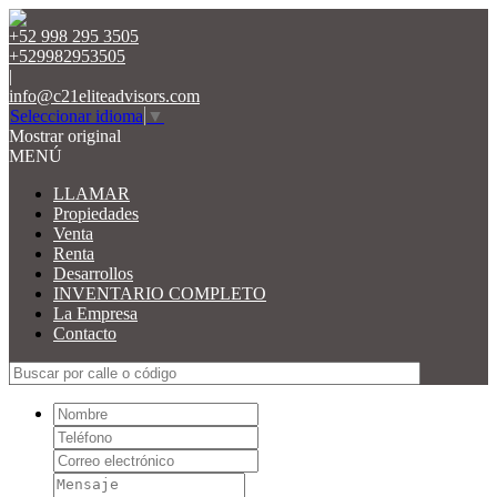
+52 998 295 3505
+529982953505
|
info@c21eliteadvisors.com
Seleccionar idioma
▼
Mostrar original
MENÚ
LLAMAR
Propiedades
Venta
Renta
Desarrollos
INVENTARIO COMPLETO
La Empresa
Contacto